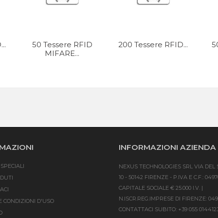
..
50 Tessere RFID
200 Tessere RFID...
5
MIFARE...
MAZIONI
INFORMAZIONI AZIENDA
SPECIALI
NEXUS TECHNOLOGIES SRL
VIA DEL 
10 - 50142 FIRENZE - P.IVA E C.F.: 049
NDUTI
CAPITALE SOCIALE € 25.000 I.V. |
ACI
N.ISCR.REG.IMPRESE DI FIRENZE: 04
E CONDIZIONI D'USO
CONTATTACI SUBITO:
+39 055 014412
O