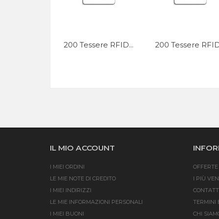
200 Tessere RFID...
200 Tessere RFID.
IL MIO ACCOUNT
INFOR
I MIEI ORDINI
OFFERTE 
LE MIE NOTE DI CREDITO
I PIÙ VE
I MIEI INDIRIZZI
CONTATT
LE MIE INFORMAZIONI PERSONALI
TERMINI 
I MIEI BUONI
CHI SIAM