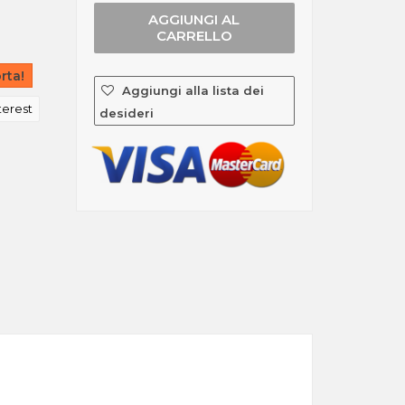
AGGIUNGI AL
CARRELLO
rta!
Aggiungi alla lista dei
terest
desideri