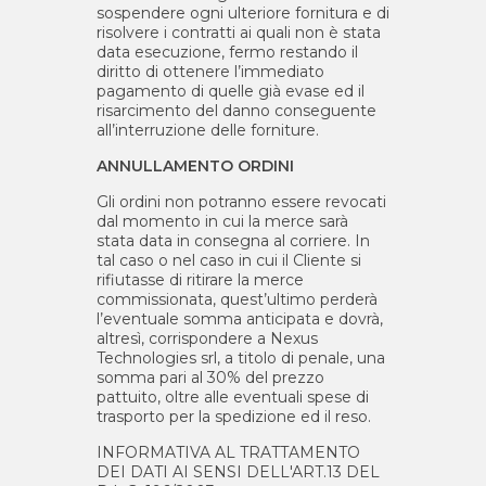
sospendere ogni ulteriore fornitura e di
risolvere i contratti ai quali non è stata
data esecuzione, fermo restando il
diritto di ottenere l’immediato
pagamento di quelle già evase ed il
risarcimento del danno conseguente
all’interruzione delle forniture.
ANNULLAMENTO ORDINI
Gli ordini non potranno essere revocati
dal momento in cui la merce sarà
stata data in consegna al corriere. In
tal caso o nel caso in cui il
Cliente
si
rifiutasse di ritirare la merce
commissionata, quest’ultimo perderà
l’eventuale somma anticipata e dovrà,
altresì, corrispondere a Nexus
Technologies srl, a titolo di penale, una
somma pari al 30% del prezzo
pattuito, oltre alle eventuali spese di
trasporto per la spedizione ed il reso.
INFORMATIVA AL TRATTAMENTO
DEI DATI AI SENSI DELL'ART.13 DEL