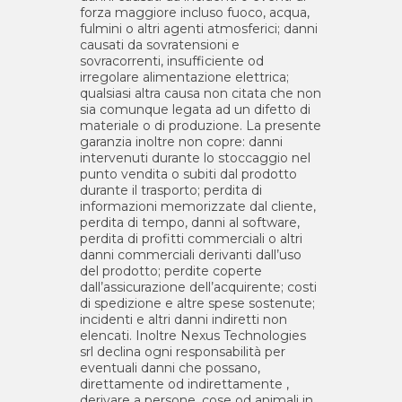
forza maggiore incluso fuoco, acqua,
fulmini o altri agenti atmosferici; danni
causati da sovratensioni e
sovracorrenti, insufficiente od
irregolare alimentazione elettrica;
qualsiasi altra causa non citata che non
sia comunque legata ad un difetto di
materiale o di produzione. La presente
garanzia inoltre non copre: danni
intervenuti durante lo stoccaggio nel
punto vendita o subiti dal prodotto
durante il trasporto; perdita di
informazioni memorizzate dal cliente,
perdita di tempo, danni al software,
perdita di profitti commerciali o altri
danni commerciali derivanti dall’uso
del prodotto; perdite coperte
dall’assicurazione dell’acquirente; costi
di spedizione e altre spese sostenute;
incidenti e altri danni indiretti non
elencati. Inoltre Nexus Technologies
srl declina ogni responsabilità per
eventuali danni che possano,
direttamente od indirettamente ,
derivare a persone, cose od animali in