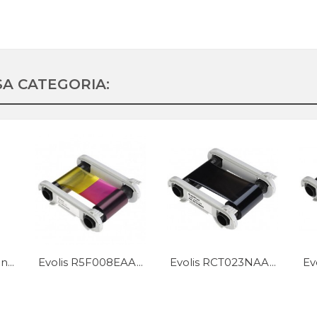
SA CATEGORIA:
...
Evolis R5F008EAA...
Evolis RCT023NAA...
Ev