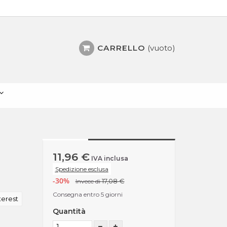
CARRELLO
(vuoto)
11,96 €
IVA inclusa
Spedizione esclusa
-30%
17,08 €
Invece di
Consegna entro 5 giorni
terest
Quantità