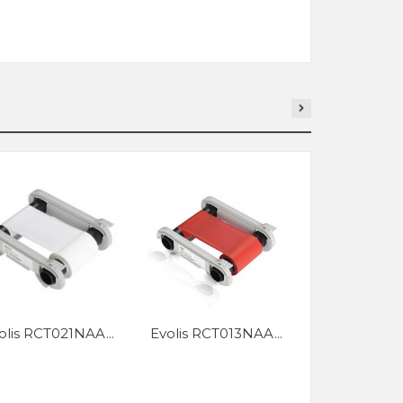
olis RCT021NAA...
Evolis RCT013NAA...
Evolis CBGR0